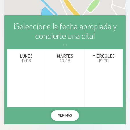
Prolapso uterino
¡Seleccione la fecha apropiada y
Prolapso Vaginal
concierte una cita!
Restricción del Crecimiento Intrauterio (RCIU)
LUNES
MARTES
MIÉRCOLES
Síndrome de ovarios poliquísticos (SOP)
17.08
18.08
19.08
Tumores de Útero
Vaginitis
Vaginitis Atrófica
VER MÁS
Virus del papiloma humano (HPV)