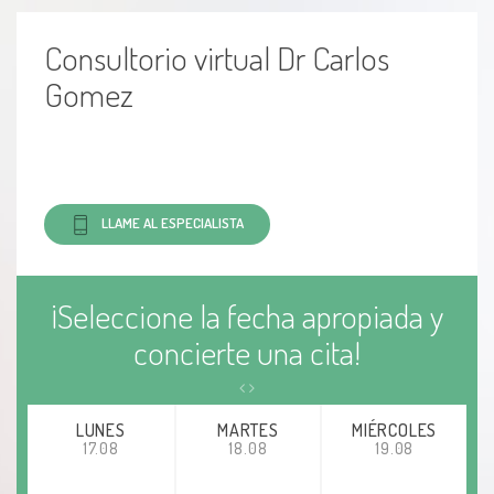
Dolor pélvico
Consultorio virtual Dr Carlos
Patología del cuello uterino
Gomez
Incontinencia urinaria
Prolapso vesical
LLAME AL ESPECIALISTA
Displasia cervical
Infección por cándida
¡Seleccione la fecha apropiada y
concierte una cita!
Herpes genital
Herpes genital simple
LUNES
MARTES
MIÉRCOLES
17.08
18.08
19.08