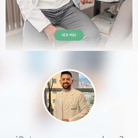
indicaciones claras y precisas.
Paciente
VER MÁS
Muy buena atención, clara y
concisa. Muy detallada la
explicación
Paciente