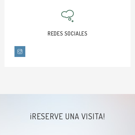
Infertilidad
Disforia (incrongruencia o inconformidad de
género)
REDES SOCIALES
Desgarro perineal postparto
Ecografia Ginecologica Transvaginal
Ecografia Obstetrica de detalle
Aborto espontáneo
Amenaza de aborto
¡RESERVE UNA VISITA!
Amenorrea