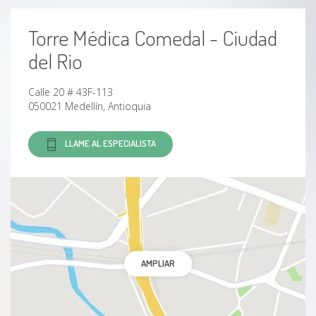
Dispareunia
Torre Médica Comedal - Ciudad
Hipermenorrea
del Rio
Mastitis
Calle 20 # 43F-113
050021 Medellín, Antioquia
Menopausia
LLAME AL ESPECIALISTA
Menorragia
Miomas
Oligomenorrea
AMPLIAR
Placenta previa
Preeclampsia